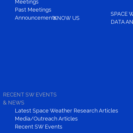
Meetings
Past Meetings
SPACE 
Announcements
KNOW US
DATA AN
Space-based Instruments
Space Weather Bulletins
Latest Space Weather Research Ar
Meetings
OFRAME
Ground-bas
Space W
MA
RECENT SW EVENTS
& NEWS
Latest Space Weather Research Articles
Media/Outreach Articles
Recent SW Events