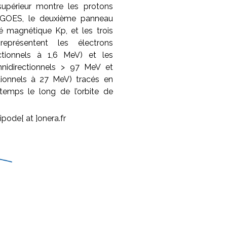
supérieur montre les protons
r GOES, le deuxième panneau
vité magnétique Kp, et les trois
eprésentent les électrons
rectionnels à 1,6 MeV) et les
mnidirectionnels > 97 MeV et
ctionnels à 27 MeV) tracés en
temps le long de l’orbite de
ipode[ at ]onera.fr