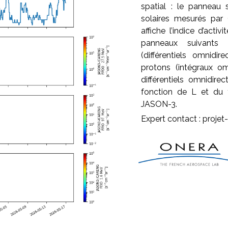
spatial : le panneau 
solaires mesurés pa
affiche l’indice d’acti
panneaux suivants r
(différentiels omnidi
protons (intégraux o
différentiels omnidire
fonction de L et du 
JASON-3.
Expert contact : projet-