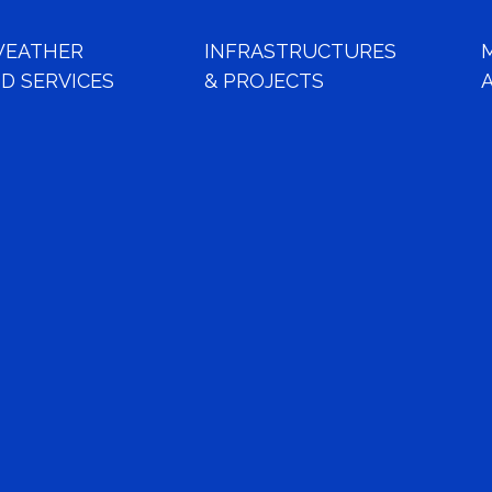
WEATHER
INFRASTRUCTURES
D SERVICES
& PROJECTS
Recently Funded
ticles
ed Instruments
eather Dashboard
Past Meetings
Ressources
Media/Outreach Artic
Sun
Interplanetar
Space Weather Projec
GNETOSPH