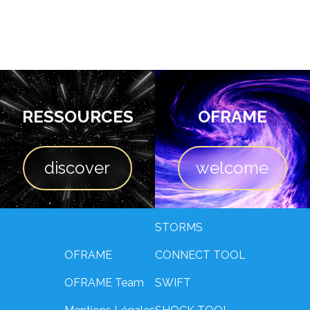
RESSOURCES
OFRAME
discover
welcome
STORMS
OFRAME
CONNECT TOOL
OFRAME Team
SWIFT